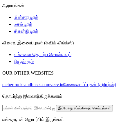
ஆராயுங்கள்
மின்சார டிரக்
டீசல் டிரக்
சிஎன்ஜி டிரக்
விரைவு இணைப்புகள் (க்விக் லிங்க்ஸ்)
எங்களை தொடர்பு கொள்ளவும்
நியூஸ் ரூம்
OUR OTHER WEBSITES
eichertrucksandbuses.com
vecv.in
வேலைவாய்ப்புகள் (கரியர்ஸ்)
தொடர்ந்து இணைந்திருக்கலாம்
இப்போது சப்ஸ்கிரைப் செய்யுங்கள்
எங்களுடன் தொடர்பில் இருங்கள்