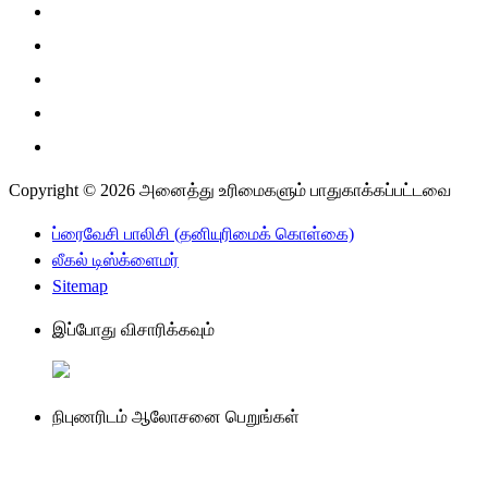
Copyright © 2026 அனைத்து உரிமைகளும் பாதுகாக்கப்பட்டவை
ப்ரைவேசி பாலிசி (தனியுரிமைக் கொள்கை)
லீகல் டிஸ்க்ளைமர்
Sitemap
இப்போது விசாரிக்கவும்
நிபுணரிடம் ஆலோசனை பெறுங்கள்