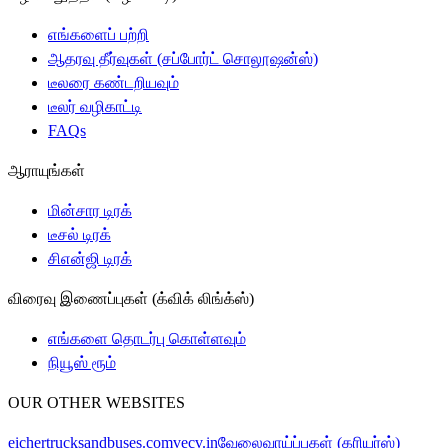
எங்களைப் பற்றி
ஆதரவு தீர்வுகள் (சப்போர்ட் சொலூஷன்ஸ்)
டீலரை கண்டறியவும்
டீலர் வழிகாட்டி
FAQs
ஆராயுங்கள்
மின்சார டிரக்
டீசல் டிரக்
சிஎன்ஜி டிரக்
விரைவு இணைப்புகள் (க்விக் லிங்க்ஸ்)
எங்களை தொடர்பு கொள்ளவும்
நியூஸ் ரூம்
OUR OTHER WEBSITES
eichertrucksandbuses.com
vecv.in
வேலைவாய்ப்புகள் (கரியர்ஸ்)