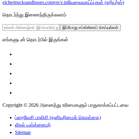
eichertrucksandbuses.com
vecv.in
வேலைவாய்ப்புகள் (கரியர்ஸ்)
தொடர்ந்து இணைந்திருக்கலாம்
இப்போது சப்ஸ்கிரைப் செய்யுங்கள்
எங்களுடன் தொடர்பில் இருங்கள்
Copyright © 2026 அனைத்து உரிமைகளும் பாதுகாக்கப்பட்டவை
ப்ரைவேசி பாலிசி (தனியுரிமைக் கொள்கை)
லீகல் டிஸ்க்ளைமர்
Sitemap