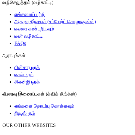
வழிசெலுத்தல் (வழிகாட்டி)
எங்களைப் பற்றி
ஆதரவு தீர்வுகள் (சப்போர்ட் சொலூஷன்ஸ்)
டீலரை கண்டறியவும்
டீலர் வழிகாட்டி
FAQs
ஆராயுங்கள்
மின்சார டிரக்
டீசல் டிரக்
சிஎன்ஜி டிரக்
விரைவு இணைப்புகள் (க்விக் லிங்க்ஸ்)
எங்களை தொடர்பு கொள்ளவும்
நியூஸ் ரூம்
OUR OTHER WEBSITES