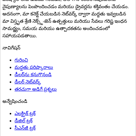
నైపుణ్యాలను పెంపొందించడం మరియు డ్రైవర్లను శక్తివంతం చేయడం.
అదనంగా, మా కనెక్ట్ చేయబడిన నెట్‌వర్క్ ద్వారా మద్దతు ఇవ్వబడిన
మా విస్తృత శ్రేణి నెక్స్ట్-జెన్ ఉత్పత్తులు మరియు సేవలు గరిష్ట ఇంధన
సామర్థ్యం, సమయ మరియు ఉత్పాదకతను అందించడంలో
సహాయపడతాయి.
నావిగేషన్
గురించి
మద్దతు పరిష్కారాలు
డీలర్‌ను కనుగొనండి
డీలర్ నెట్‌వర్క్
తరచుగా అడిగే ప్రశ్నలు
అన్వేషించండి
ఎలక్ట్రిక్ ట్రక్
డీజిల్ ట్రక్
సీఎన్‌జీ ట్రక్