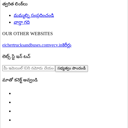
త్వరిత లింక్‌లు
మమ్మల్ని సంప్రదించండి
వార్తా గది
OUR OTHER WEBSITES
eichertrucksandbuses.com
vecv.in
కెరీర్లు
లెట్స్ స్టే ఇన్ టచ్
సభ్యత్వం పొందండి
మాతో కనెక్ట్ అవ్వండి