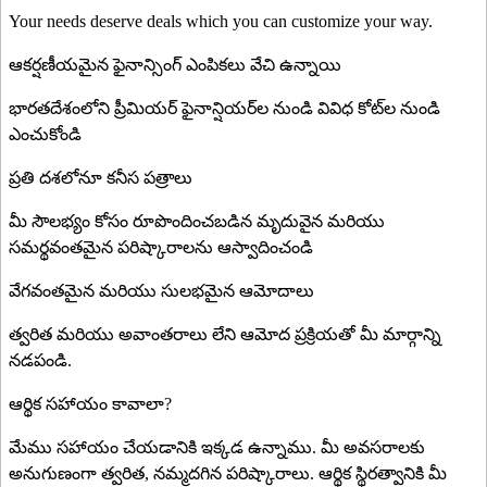
Your needs deserve deals which you can customize your way.
ఆకర్షణీయమైన ఫైనాన్సింగ్ ఎంపికలు వేచి ఉన్నాయి
భారతదేశంలోని ప్రీమియర్ ఫైనాన్షియర్‌ల నుండి వివిధ కోట్‌ల నుండి
ఎంచుకోండి
ప్రతి దశలోనూ కనీస పత్రాలు
మీ సౌలభ్యం కోసం రూపొందించబడిన మృదువైన మరియు
సమర్థవంతమైన పరిష్కారాలను ఆస్వాదించండి
వేగవంతమైన మరియు సులభమైన ఆమోదాలు
త్వరిత మరియు అవాంతరాలు లేని ఆమోద ప్రక్రియతో మీ మార్గాన్ని
నడపండి.
ఆర్థిక సహాయం కావాలా?
మేము సహాయం చేయడానికి ఇక్కడ ఉన్నాము. మీ అవసరాలకు
అనుగుణంగా త్వరిత, నమ్మదగిన పరిష్కారాలు. ఆర్థిక స్థిరత్వానికి మీ