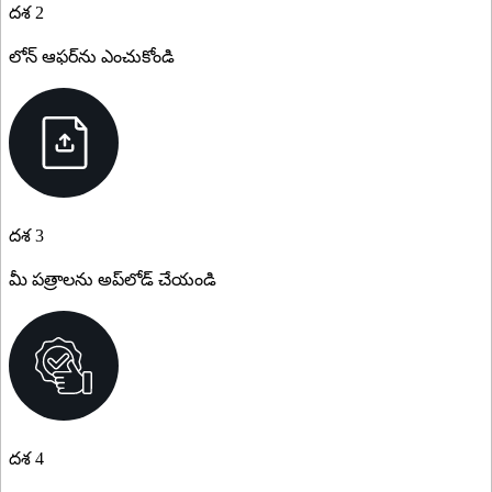
దశ 2
లోన్ ఆఫర్‌ను ఎంచుకోండి
దశ 3
మీ పత్రాలను అప్‌లోడ్ చేయండి
దశ 4