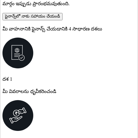
మార్గం ఇప్పుడు ప్రారంభమవుతుంది.
ఫైనాన్స్‌లో నాకు సహాయం చేయండి
మీ వాహనానికి ఫైనాన్స్ చేయడానికి 4 సాధారణ దశలు
దశ 1
మీ వివరాలను ధృవీకరించండి