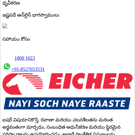
ధృవీకరణ
ఇష్టపడే ఆన్‌లైన్ భాగస్వాములు
సహాయం కోసం
1800 1023
+91-8527653531
ఐషర్ విషయానికొస్తే, రవాణా మరియు చలనశీలతను మరింత
అర్థవంతంగా మార్చడం, సంబంధిత ఆధునీకరణ మరియు స్థిరమైన
పరిష్కారాలను ఉపయోగించడం, అలాగే సాంకేతిక నిపుణులను