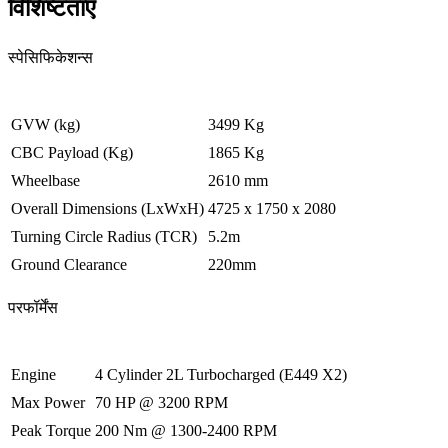
विशिष्टताएँ
स्पेसिफिकेशन्स
GVW (kg)
3499 Kg
CBC Payload (Kg)
1865 Kg
Wheelbase
2610 mm
Overall Dimensions (LxWxH)
4725 x 1750 x 2080
Turning Circle Radius (TCR)
5.2m
Ground Clearance
220mm
परफॉर्मेंस
Engine
4 Cylinder 2L Turbocharged (E449 X2)
Max Power
70 HP @ 3200 RPM
Peak Torque
200 Nm @ 1300-2400 RPM