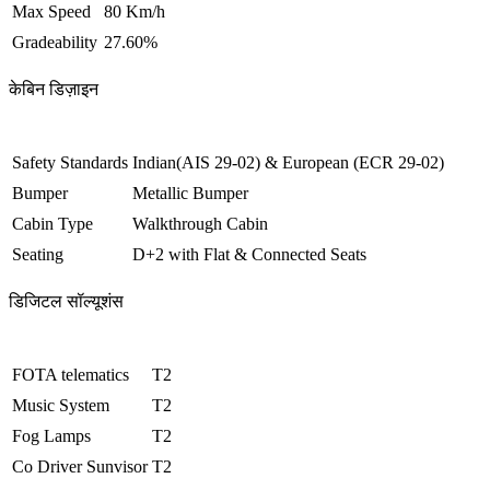
Max Speed
80 Km/h
Gradeability
27.60%
केबिन डिज़ाइन
Safety Standards
Indian(AIS 29-02) & European (ECR 29-02)
Bumper
Metallic Bumper
Cabin Type
Walkthrough Cabin
Seating
D+2 with Flat & Connected Seats
डिजिटल सॉल्यूशंस
FOTA telematics
T2
Music System
T2
Fog Lamps
T2
Co Driver Sunvisor
T2