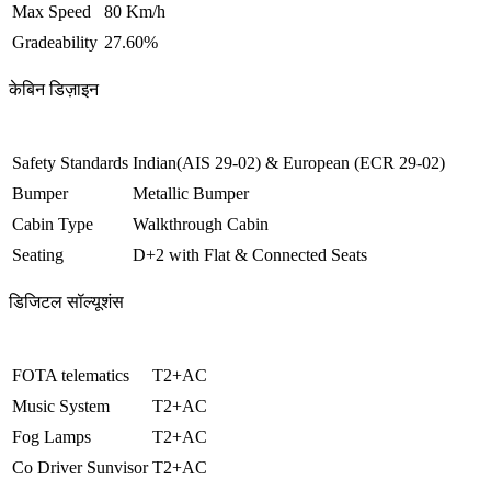
Max Speed
80 Km/h
Gradeability
27.60%
केबिन डिज़ाइन
Safety Standards
Indian(AIS 29-02) & European (ECR 29-02)
Bumper
Metallic Bumper
Cabin Type
Walkthrough Cabin
Seating
D+2 with Flat & Connected Seats
डिजिटल सॉल्यूशंस
FOTA telematics
T2+AC
Music System
T2+AC
Fog Lamps
T2+AC
Co Driver Sunvisor
T2+AC