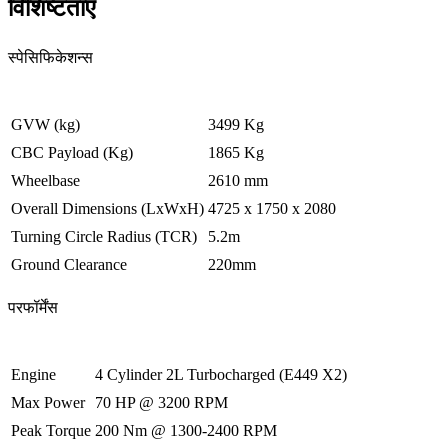
विशिष्टताएँ
स्पेसिफिकेशन्स
GVW (kg)
3499 Kg
CBC Payload (Kg)
1865 Kg
Wheelbase
2610 mm
Overall Dimensions (LxWxH)
4725 x 1750 x 2080
Turning Circle Radius (TCR)
5.2m
Ground Clearance
220mm
परफॉर्मेंस
Engine
4 Cylinder 2L Turbocharged (E449 X2)
Max Power
70 HP @ 3200 RPM
Peak Torque
200 Nm @ 1300-2400 RPM