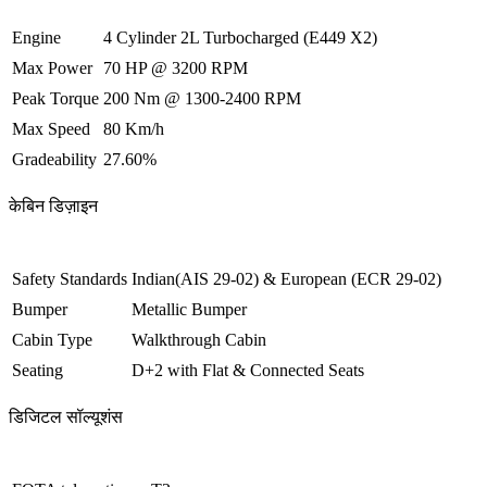
Engine
4 Cylinder 2L Turbocharged (E449 X2)
Max Power
70 HP @ 3200 RPM
Peak Torque
200 Nm @ 1300-2400 RPM
Max Speed
80 Km/h
Gradeability
27.60%
केबिन डिज़ाइन
Safety Standards
Indian(AIS 29-02) & European (ECR 29-02)
Bumper
Metallic Bumper
Cabin Type
Walkthrough Cabin
Seating
D+2 with Flat & Connected Seats
डिजिटल सॉल्यूशंस