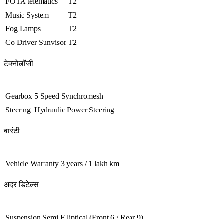
FOTA telematics
T2
Music System
T2
Fog Lamps
T2
Co Driver Sunvisor
T2
टेक्नोलॉजी
Gearbox
5 Speed Synchromesh
Steering
Hydraulic Power Steering
वारंटी
Vehicle Warranty
3 years / 1 lakh km
अदर डिटेल्स
Suspension
Semi Elliptical (Front 6 / Rear 9)