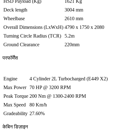
HSD Payload (Kg)
1621 Kg
Deck length
3004 mm
Wheelbase
2610 mm
Overall Dimensions (LxWxH)
4790 x 1750 x 2080
Turning Circle Radius (TCR)
5.2m
Ground Clearance
220mm
परफॉर्मेंस
Engine
4 Cylinder 2L Turbocharged (E449 X2)
Max Power
70 HP @ 3200 RPM
Peak Torque
200 Nm @ 1300-2400 RPM
Max Speed
80 Km/h
Gradeability
27.60%
केबिन डिज़ाइन