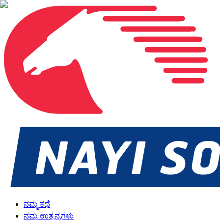
ನಮ್ಮ ಕಥೆ
ನಮ್ಮ ಉತ್ಪನ್ನಗಳು