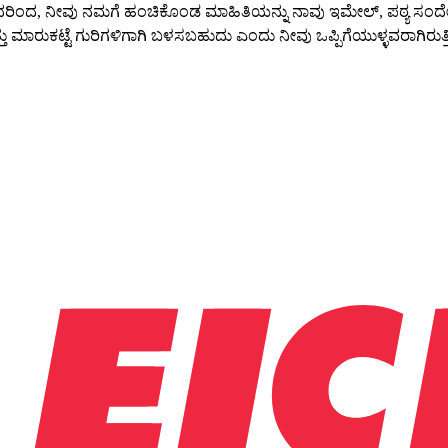
ುವುದರಿಂದ, ನೀವು ನಮಗೆ ಹಂಚಿಕೊಂಡ ಮಾಹಿತಿಯನ್ನು ನಾವು ಇಮೇಲ್, ಪಠ್ಯ ಸಂದೇ
ಾರುಕಟ್ಟೆ ಗುರಿಗಳಿಗಾಗಿ ಬಳಸಬಹುದು ಎಂದು ನೀವು ಒಪ್ಪಿಗೆಯುಳ್ಳವರಾಗಿರುತ್ತೀ