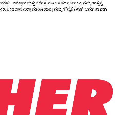
ಶಗಳು, ವಾಟ್ಸಾಪ್ ಮತ್ತು ಕರೆಗಳ ಮೂಲಕ ಸಂಪರ್ಕಿಸಲು, ನಮ್ಮ ಉತ್ಪನ್ನ
ರಿ. ನೀಡಲಾದ ಎಲ್ಲಾ ಮಾಹಿತಿಯನ್ನು ನಮ್ಮ ಗೌಪ್ಯತೆ ನೀತಿಗೆ ಅನುಗುಣವಾಗಿ