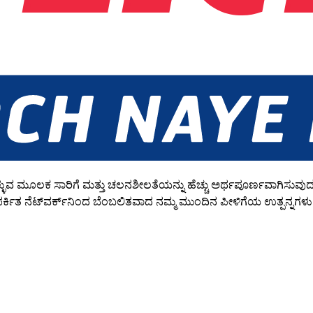
ುವ ಮೂಲಕ ಸಾರಿಗೆ ಮತ್ತು ಚಲನಶೀಲತೆಯನ್ನು ಹೆಚ್ಚು ಅರ್ಥಪೂರ್ಣವಾಗಿಸುವುದು, 
 ನೆಟ್‌ವರ್ಕ್‌ನಿಂದ ಬೆಂಬಲಿತವಾದ ನಮ್ಮ ಮುಂದಿನ ಪೀಳಿಗೆಯ ಉತ್ಪನ್ನಗಳು ಮತ್ತ