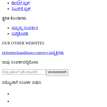
ಡೀಸೆಲ್ ಟ್ರಕ್
ಸಿಎನ್‌ಜಿ ಟ್ರಕ್
ತ್ವರಿತ ಕೊಂಡಿಗಳು
ನಮ್ಮನ್ನು ಸಂಪರ್ಕಿಸಿ
ಸುದ್ದಿಕೊಠಡಿ
OUR OTHER WEBSITES
eichertrucksandbuses.com
vecv.in
ವೃತ್ತಿಗಳು
ನಾವು ಸಂಪರ್ಕದಲ್ಲಿರೋಣ
ಚಂದಾದಾರರಾಗಿ
ನಮ್ಮೊಂದಿಗೆ ಸಂಪರ್ಕ ಸಾಧಿಸಿ