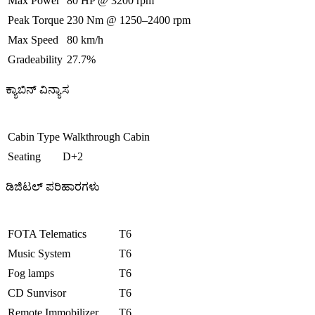
Max Power
80 HP @ 3200 rpm
Peak Torque
230 Nm @ 1250–2400 rpm
Max Speed
80 km/h
Gradeability
27.7%
ಕ್ಯಾಬಿನ್ ವಿನ್ಯಾಸ
Cabin Type
Walkthrough Cabin
Seating
D+2
ಡಿಜಿಟಲ್ ಪರಿಹಾರಗಳು
FOTA Telematics
T6
Music System
T6
Fog lamps
T6
CD Sunvisor
T6
Remote Immobilizer
T6