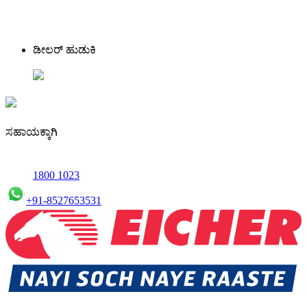
ಡೀಲರ್ ಹುಡುಕಿ
ಸಹಾಯಕ್ಕಾಗಿ
1800 1023
+91-8527653531