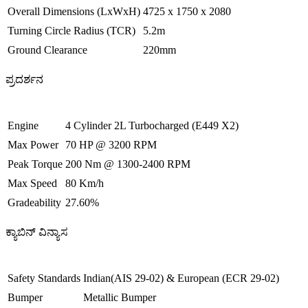
Overall Dimensions (LxWxH)
4725 x 1750 x 2080
Turning Circle Radius (TCR)
5.2m
Ground Clearance
220mm
ಪ್ರದರ್ಶನ
Engine
4 Cylinder 2L Turbocharged (E449 X2)
Max Power
70 HP @ 3200 RPM
Peak Torque
200 Nm @ 1300-2400 RPM
Max Speed
80 Km/h
Gradeability
27.60%
ಕ್ಯಾಬಿನ್ ವಿನ್ಯಾಸ
Safety Standards
Indian(AIS 29-02) & European (ECR 29-02)
Bumper
Metallic Bumper