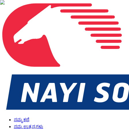
ನಮ್ಮ ಕಥೆ
ನಮ್ಮ ಉತ್ಪನ್ನಗಳು