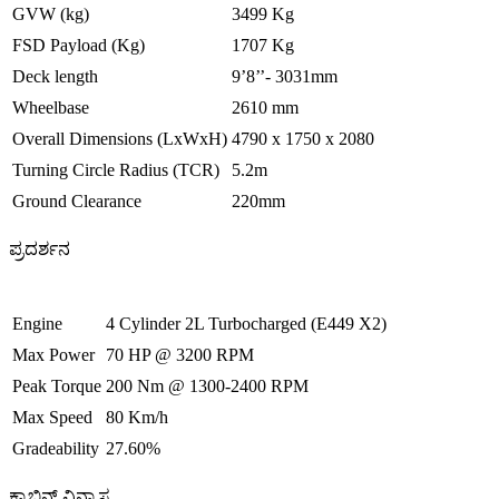
GVW (kg)
3499 Kg
FSD Payload (Kg)
1707 Kg
Deck length
9’8’’- 3031mm
Wheelbase
2610 mm
Overall Dimensions (LxWxH)
4790 x 1750 x 2080
Turning Circle Radius (TCR)
5.2m
Ground Clearance
220mm
ಪ್ರದರ್ಶನ
Engine
4 Cylinder 2L Turbocharged (E449 X2)
Max Power
70 HP @ 3200 RPM
Peak Torque
200 Nm @ 1300-2400 RPM
Max Speed
80 Km/h
Gradeability
27.60%
ಕ್ಯಾಬಿನ್ ವಿನ್ಯಾಸ