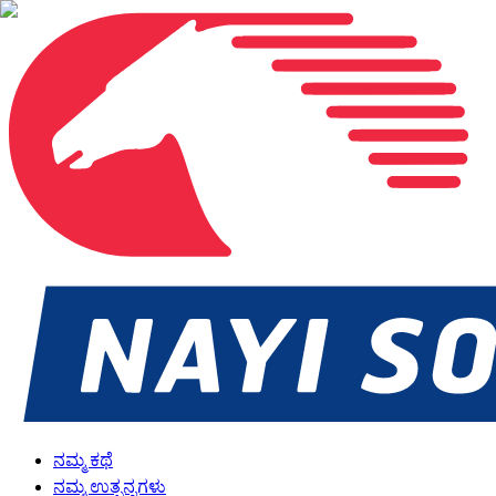
ನಮ್ಮ ಕಥೆ
ನಮ್ಮ ಉತ್ಪನ್ನಗಳು