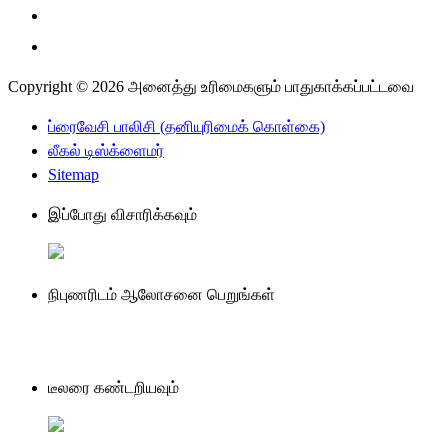
Copyright © 2026 அனைத்து உரிமைகளும் பாதுகாக்கப்பட்டவை
ப்ரைவேசி பாலிசி (தனியுரிமைக் கொள்கை)
லீகல் டிஸ்க்ளைமர்
Sitemap
இப்போது விசாரிக்கவும்
நிபுணரிடம் ஆலோசனை பெறுங்கள்
டீலரை கண்டறியவும்