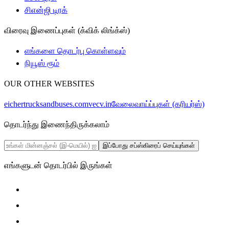
சிஎன்ஜி டிரக்
விரைவு இணைப்புகள் (க்விக் லிங்க்ஸ்)
எங்களை தொடர்பு கொள்ளவும்
நியூஸ் ரூம்
OUR OTHER WEBSITES
eichertrucksandbuses.com
vecv.in
வேலைவாய்ப்புகள் (கரியர்ஸ்)
தொடர்ந்து இணைந்திருக்கலாம்
இப்போது சப்ஸ்கிரைப் செய்யுங்கள்
எங்களுடன் தொடர்பில் இருங்கள்