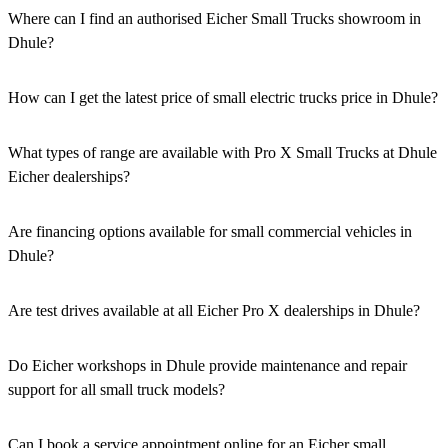
Where can I find an authorised Eicher Small Trucks showroom in
Dhule?
Authorised Eicher Small Trucks Showrooms in Dhule are easily
accessible across the region. You can locate the nearest branch using
How can I get the latest price of small electric trucks price in Dhule?
our official dealer locator.
You can easily get price details, get a quote, download a brochure
via our website, or visit our showroom in Dhule.
What types of range are available with Pro X Small Trucks at Dhule
Eicher dealerships?
We offer a versatile range, including mini trucks, EV trucks, pickup
trucks, and refrigerated trucks, tailored for various applications at
Are financing options available for small commercial vehicles in
our Eicher Small Trucks Showrooms in Dhule.
Dhule?
Yes, comprehensive Eicher Finance options provide loan and lease
solutions for both new and used small commercial models in Dhule.
Are test drives available at all Eicher Pro X dealerships in Dhule?
Yes, a book a test drive facility for the Eicher Pro X series is
available at all authorised showrooms in Dhule.
Do Eicher workshops in Dhule provide maintenance and repair
support for all small truck models?
Yes, our authorised workshop facilities provide complete repair and
maintenance using genuine parts for all small truck models in Dhule.
Can I book a service appointment online for an Eicher small