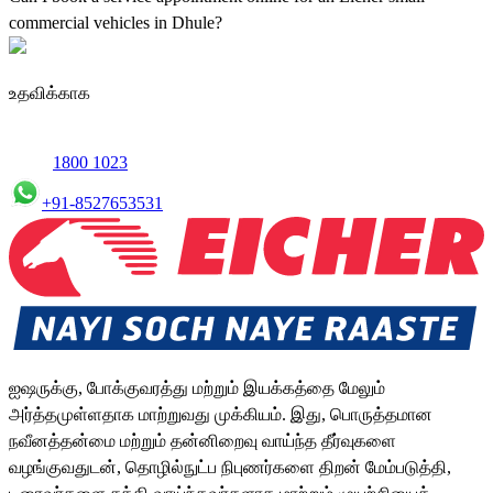
commercial vehicles in Dhule?
Yes, we offer an online service booking feature for small
commercial Vehicles in Dhule, allowing you to schedule
உதவிக்காக
maintenance conveniently.
1800 1023
+91-8527653531
ஐஷருக்கு, போக்குவரத்து மற்றும் இயக்கத்தை மேலும்
அர்த்தமுள்ளதாக மாற்றுவது முக்கியம். இது, பொருத்தமான
நவீனத்தன்மை மற்றும் தன்னிறைவு வாய்ந்த தீர்வுகளை
வழங்குவதுடன், தொழில்நுட்ப நிபுணர்களை திறன் மேம்படுத்தி,