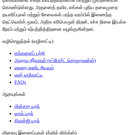
டிரைவர்களை சக்தி வாய்ந்தவர்களாக மாற்றும் முயற்சியைக்
கொண்டுள்ளது. அதனைத் தவிர, எங்கள் புதிய தலைமுறை
தயாரிப்புகள் மற்றும் சேவைகள் பரந்த வரம்பில் இணைந்த
நெட்வொர்க் மூலம், அதிக எரிபொருள் திறன், உச்ச நிலை இயக்க
நேரம் மற்றும் உற்பத்தித்திறனை வழங்குகின்றன.
வழிசெலுத்தல் (வழிகாட்டி)
எங்களைப் பற்றி
ஆதரவு தீர்வுகள் (சப்போர்ட் சொலூஷன்ஸ்)
டீலரை கண்டறியவும்
டீலர் வழிகாட்டி
FAQs
ஆராயுங்கள்
மின்சார டிரக்
டீசல் டிரக்
சிஎன்ஜி டிரக்
விரைவு இணைப்புகள் (க்விக் லிங்க்ஸ்)