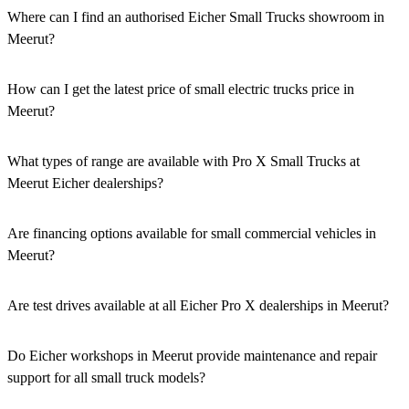
Where can I find an authorised Eicher Small Trucks showroom in
Meerut?
Authorised Eicher Small Trucks Showrooms in Meerut are easily
accessible across the region. You can locate the nearest branch using
How can I get the latest price of small electric trucks price in
our official dealer locator.
Meerut?
You can easily get price details, get a quote, download a brochure
via our website, or visit our showroom in Meerut.
What types of range are available with Pro X Small Trucks at
Meerut Eicher dealerships?
We offer a versatile range, including mini trucks, EV trucks, pickup
trucks, and refrigerated trucks, tailored for various applications at
Are financing options available for small commercial vehicles in
our Eicher Small Trucks Showrooms in Meerut.
Meerut?
Yes, comprehensive Eicher Finance options provide loan and lease
solutions for both new and used small commercial models in
Are test drives available at all Eicher Pro X dealerships in Meerut?
Meerut.
Yes, a book a test drive facility for the Eicher Pro X series is
available at all authorised showrooms in Meerut.
Do Eicher workshops in Meerut provide maintenance and repair
support for all small truck models?
Yes, our authorised workshop facilities provide complete repair and