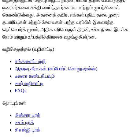
வழங்குவதுடன், தொழில்நுட்ப நிபுணர்களை திறன் மேம்படுத்தி,
டிரைவர்களை சக்தி வாய்ந்தவர்களாக மாற்றும் முயற்சியைக்
கொண்டுள்ளது. அதனைத் தவிர, எங்கள் புதிய தலைமுறை
தயாரிப்புகள் மற்றும் சேவைகள் பரந்த வரம்பில் இணைந்த
நெட்வொர்க் மூலம், அதிக எரிபொருள் திறன், உச்ச நிலை இயக்க
நேரம் மற்றும் உற்பத்தித்திறனை வழங்குகின்றன.
வழிசெலுத்தல் (வழிகாட்டி)
எங்களைப் பற்றி
ஆதரவு தீர்வுகள் (சப்போர்ட் சொலூஷன்ஸ்)
டீலரை கண்டறியவும்
டீலர் வழிகாட்டி
FAQs
ஆராயுங்கள்
மின்சார டிரக்
டீசல் டிரக்
சிஎன்ஜி டிரக்