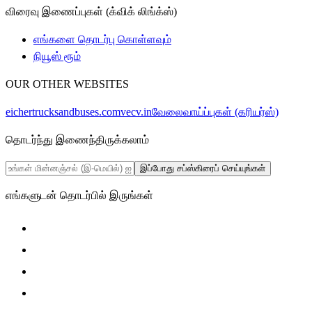
விரைவு இணைப்புகள் (க்விக் லிங்க்ஸ்)
எங்களை தொடர்பு கொள்ளவும்
நியூஸ் ரூம்
OUR OTHER WEBSITES
eichertrucksandbuses.com
vecv.in
வேலைவாய்ப்புகள் (கரியர்ஸ்)
தொடர்ந்து இணைந்திருக்கலாம்
இப்போது சப்ஸ்கிரைப் செய்யுங்கள்
எங்களுடன் தொடர்பில் இருங்கள்