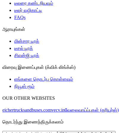
டீலரை கண்டறியவும்
டீலர் வழிகாட்டி
FAQs
ஆராயுங்கள்
மின்சார டிரக்
டீசல் டிரக்
சிஎன்ஜி டிரக்
விரைவு இணைப்புகள் (க்விக் லிங்க்ஸ்)
எங்களை தொடர்பு கொள்ளவும்
நியூஸ் ரூம்
OUR OTHER WEBSITES
eichertrucksandbuses.com
vecv.in
வேலைவாய்ப்புகள் (கரியர்ஸ்)
தொடர்ந்து இணைந்திருக்கலாம்