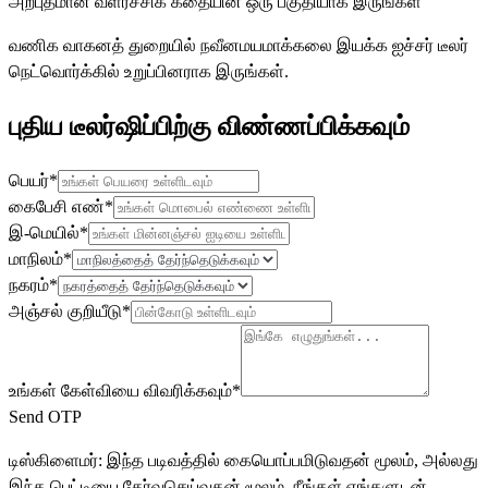
அற்புதமான வளர்ச்சிக் கதையின் ஒரு பகுதியாக இருங்கள்
வணிக வாகனத் துறையில் நவீனமயமாக்கலை இயக்க ஐச்சர் டீலர்
நெட்வொர்க்கில் உறுப்பினராக இருங்கள்.
புதிய டீலர்ஷிப்பிற்கு விண்ணப்பிக்கவும்
பெயர்*
கைபேசி எண்*
இ-மெயில்*
மாநிலம்*
நகரம்*
அஞ்சல் குறியீடு*
உங்கள் கேள்வியை விவரிக்கவும்*
Send OTP
டிஸ்கிளைமர்: இந்த படிவத்தில் கையொப்பமிடுவதன் மூலம், அல்லது
இந்த பெட்டியை தேர்வுசெய்வதன் மூலம், நீங்கள் எங்களுடன்