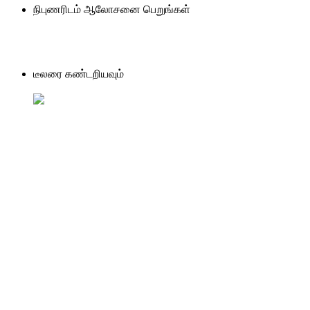
நிபுணரிடம் ஆலோசனை பெறுங்கள்
டீலரை கண்டறியவும்