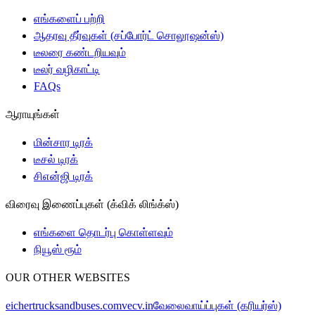
எங்களைப் பற்றி
ஆதரவு தீர்வுகள் (சப்போர்ட் சொலூஷன்ஸ்)
டீலரை கண்டறியவும்
டீலர் வழிகாட்டி
FAQs
ஆராயுங்கள்
மின்சார டிரக்
டீசல் டிரக்
சிஎன்ஜி டிரக்
விரைவு இணைப்புகள் (க்விக் லிங்க்ஸ்)
எங்களை தொடர்பு கொள்ளவும்
நியூஸ் ரூம்
OUR OTHER WEBSITES
eichertrucksandbuses.com
vecv.in
வேலைவாய்ப்புகள் (கரியர்ஸ்)