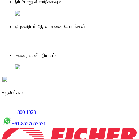
இப்போது விசாரிக்கவும்
நிபுணரிடம் ஆலோசனை பெறுங்கள்
டீலரை கண்டறியவும்
உதவிக்காக
1800 1023
+91-8527653531