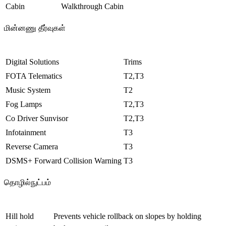
Cabin
Walkthrough Cabin
மின்னணு தீர்வுகள்
Digital Solutions
Trims
FOTA Telematics
T2,T3
Music System
T2
Fog Lamps
T2,T3
Co Driver Sunvisor
T2,T3
Infotainment
T3
Reverse Camera
T3
DSMS+ Forward Collision Warning
T3
தொழில்நுட்பம்
Hill hold
Prevents vehicle rollback on slopes by holding