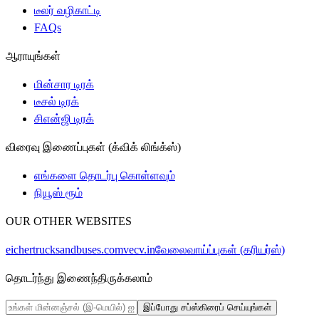
டீலர் வழிகாட்டி
FAQs
ஆராயுங்கள்
மின்சார டிரக்
டீசல் டிரக்
சிஎன்ஜி டிரக்
விரைவு இணைப்புகள் (க்விக் லிங்க்ஸ்)
எங்களை தொடர்பு கொள்ளவும்
நியூஸ் ரூம்
OUR OTHER WEBSITES
eichertrucksandbuses.com
vecv.in
வேலைவாய்ப்புகள் (கரியர்ஸ்)
தொடர்ந்து இணைந்திருக்கலாம்
இப்போது சப்ஸ்கிரைப் செய்யுங்கள்