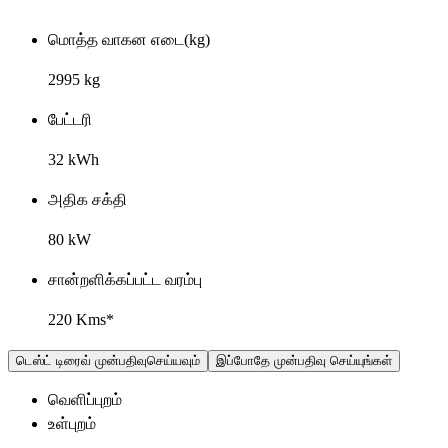
மொத்த வாகன எடை(kg)
2995 kg
பேட்டரி
32 kWh
அதிக சக்தி
80 kW
சான்றளிக்கப்பட்ட வரம்பு
220 Kms*
டெஸ்ட் டிரைவ் முன்பதிவுசெய்யவும்
இப்போதே முன்பதிவு செய்யுங்கள்
வெளிப்புறம்
உள்புறம்