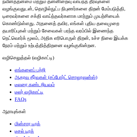
நவீனத்தன்மை மற்றும் தன்னிறைவு வாய்ந்த தீர்வுகளை
வழங்குவதுடன், தொழில்நுட்ப நிபுணர்களை திறன் மேம்படுத்தி,
டிரைவர்களை சக்தி வாய்ந்தவர்களாக மாற்றும் முயற்சியைக்
கொண்டுள்ளது. அதனைத் தவிர, எங்கள் புதிய தலைமுறை
தயாரிப்புகள் மற்றும் சேவைகள் பரந்த வரம்பில் இணைந்த
நெட்வொர்க் மூலம், அதிக எரிபொருள் திறன், உச்ச நிலை இயக்க
நேரம் மற்றும் உற்பத்தித்திறனை வழங்குகின்றன.
வழிசெலுத்தல் (வழிகாட்டி)
எங்களைப் பற்றி
ஆதரவு தீர்வுகள் (சப்போர்ட் சொலூஷன்ஸ்)
டீலரை கண்டறியவும்
டீலர் வழிகாட்டி
FAQs
ஆராயுங்கள்
மின்சார டிரக்
டீசல் டிரக்