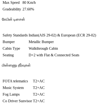
Max Speed
80 Km/h
Gradeability
27.60%
கேபின் டிசைன்
Safety Standards
Indian(AIS 29-02) & European (ECR 29-02)
Bumper
Metallic Bumper
Cabin Type
Walkthrough Cabin
Seating
D+2 with Flat & Connected Seats
மின்னணு தீர்வுகள்
FOTA telematics
T2+AC
Music System
T2+AC
Fog Lamps
T2+AC
Co Driver Sunvisor
T2+AC