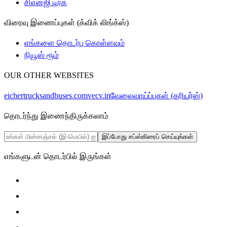
சிஎன்ஜி டிரக்
விரைவு இணைப்புகள் (க்விக் லிங்க்ஸ்)
எங்களை தொடர்பு கொள்ளவும்
நியூஸ் ரூம்
OUR OTHER WEBSITES
eichertrucksandbuses.com
vecv.in
வேலைவாய்ப்புகள் (கரியர்ஸ்)
தொடர்ந்து இணைந்திருக்கலாம்
இப்போது சப்ஸ்கிரைப் செய்யுங்கள்
எங்களுடன் தொடர்பில் இருங்கள்