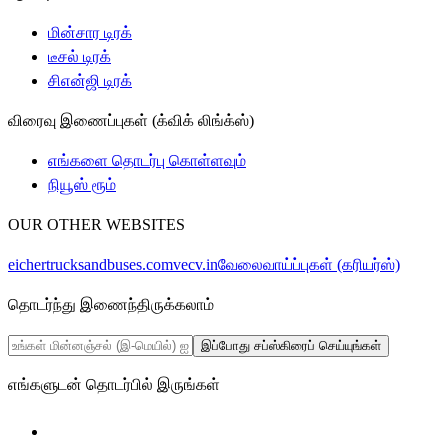
மின்சார டிரக்
டீசல் டிரக்
சிஎன்ஜி டிரக்
விரைவு இணைப்புகள் (க்விக் லிங்க்ஸ்)
எங்களை தொடர்பு கொள்ளவும்
நியூஸ் ரூம்
OUR OTHER WEBSITES
eichertrucksandbuses.com
vecv.in
வேலைவாய்ப்புகள் (கரியர்ஸ்)
தொடர்ந்து இணைந்திருக்கலாம்
இப்போது சப்ஸ்கிரைப் செய்யுங்கள்
எங்களுடன் தொடர்பில் இருங்கள்