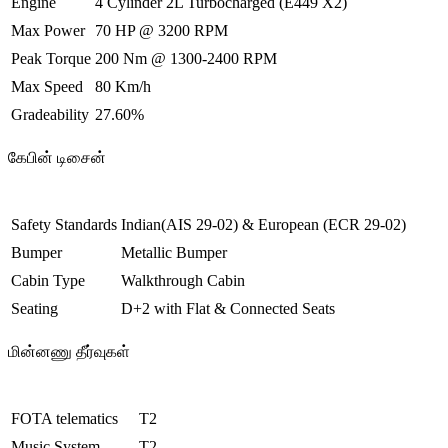
Engine
4 Cylinder 2L Turbocharged (E449 X2)
Max Power
70 HP @ 3200 RPM
Peak Torque
200 Nm @ 1300-2400 RPM
Max Speed
80 Km/h
Gradeability
27.60%
கேபின் டிசைன்
Safety Standards
Indian(AIS 29-02) & European (ECR 29-02)
Bumper
Metallic Bumper
Cabin Type
Walkthrough Cabin
Seating
D+2 with Flat & Connected Seats
மின்னணு தீர்வுகள்
FOTA telematics
T2
Music System
T2