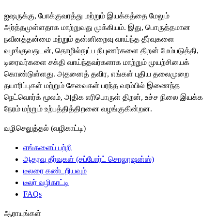
ஐஷருக்கு, போக்குவரத்து மற்றும் இயக்கத்தை மேலும்
அர்த்தமுள்ளதாக மாற்றுவது முக்கியம். இது, பொருத்தமான
நவீனத்தன்மை மற்றும் தன்னிறைவு வாய்ந்த தீர்வுகளை
வழங்குவதுடன், தொழில்நுட்ப நிபுணர்களை திறன் மேம்படுத்தி,
டிரைவர்களை சக்தி வாய்ந்தவர்களாக மாற்றும் முயற்சியைக்
கொண்டுள்ளது. அதனைத் தவிர, எங்கள் புதிய தலைமுறை
தயாரிப்புகள் மற்றும் சேவைகள் பரந்த வரம்பில் இணைந்த
நெட்வொர்க் மூலம், அதிக எரிபொருள் திறன், உச்ச நிலை இயக்க
நேரம் மற்றும் உற்பத்தித்திறனை வழங்குகின்றன.
வழிசெலுத்தல் (வழிகாட்டி)
எங்களைப் பற்றி
ஆதரவு தீர்வுகள் (சப்போர்ட் சொலூஷன்ஸ்)
டீலரை கண்டறியவும்
டீலர் வழிகாட்டி
FAQs
ஆராயுங்கள்