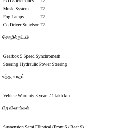
FOTA telematics
T2
Music System
T2
Fog Lamps
T2
Co Driver Sunvisor
T2
தொழில்நுட்பம்
Gearbox
5 Speed Synchromesh
Steering
Hydraulic Power Steering
உத்தரவாதம்
Vehicle Warranty
3 years / 1 lakh km
பிற விவரங்கள்
Suspension
Semi Elliptical (Front 6 / Rear 9)