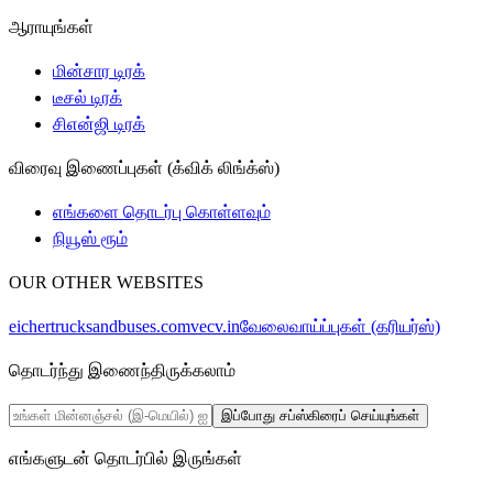
ஆராயுங்கள்
மின்சார டிரக்
டீசல் டிரக்
சிஎன்ஜி டிரக்
விரைவு இணைப்புகள் (க்விக் லிங்க்ஸ்)
எங்களை தொடர்பு கொள்ளவும்
நியூஸ் ரூம்
OUR OTHER WEBSITES
eichertrucksandbuses.com
vecv.in
வேலைவாய்ப்புகள் (கரியர்ஸ்)
தொடர்ந்து இணைந்திருக்கலாம்
இப்போது சப்ஸ்கிரைப் செய்யுங்கள்
எங்களுடன் தொடர்பில் இருங்கள்