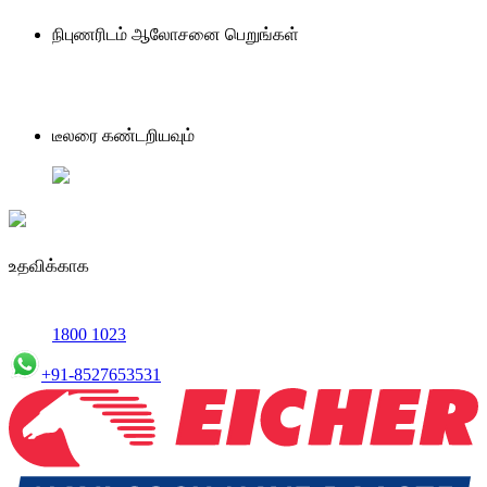
நிபுணரிடம் ஆலோசனை பெறுங்கள்
டீலரை கண்டறியவும்
உதவிக்காக
1800 1023
+91-8527653531