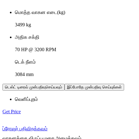
மொத்த வாகன எடை(kg)
3499 kg
அதிக சக்தி
70 HP @ 3200 RPM
டெக் நீளம்
3084 mm
டெஸ்ட் டிரைவ் முன்பதிவுசெய்யவும்
இப்போதே முன்பதிவு செய்யுங்கள்
வெளிப்புறம்
Get Price
ப்ரோஷர் பதிவிறக்கவும்
வாகனத்தை விருப்பமுறை அமைக்கவும்