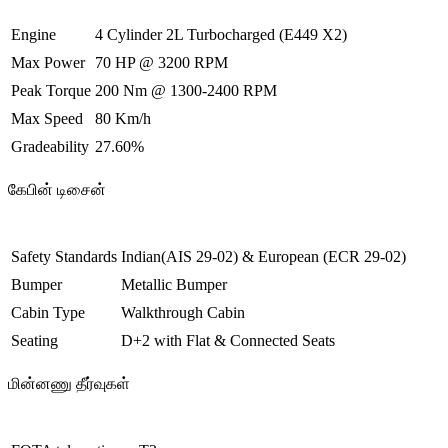
Engine
4 Cylinder 2L Turbocharged (E449 X2)
Max Power
70 HP @ 3200 RPM
Peak Torque
200 Nm @ 1300-2400 RPM
Max Speed
80 Km/h
Gradeability
27.60%
கேபின் டிசைன்
Safety Standards
Indian(AIS 29-02) & European (ECR 29-02)
Bumper
Metallic Bumper
Cabin Type
Walkthrough Cabin
Seating
D+2 with Flat & Connected Seats
மின்னணு தீர்வுகள்