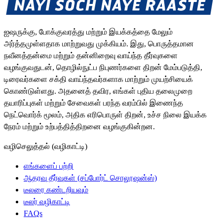
ஐஷருக்கு, போக்குவரத்து மற்றும் இயக்கத்தை மேலும்
அர்த்தமுள்ளதாக மாற்றுவது முக்கியம். இது, பொருத்தமான
நவீனத்தன்மை மற்றும் தன்னிறைவு வாய்ந்த தீர்வுகளை
வழங்குவதுடன், தொழில்நுட்ப நிபுணர்களை திறன் மேம்படுத்தி,
டிரைவர்களை சக்தி வாய்ந்தவர்களாக மாற்றும் முயற்சியைக்
கொண்டுள்ளது. அதனைத் தவிர, எங்கள் புதிய தலைமுறை
தயாரிப்புகள் மற்றும் சேவைகள் பரந்த வரம்பில் இணைந்த
நெட்வொர்க் மூலம், அதிக எரிபொருள் திறன், உச்ச நிலை இயக்க
நேரம் மற்றும் உற்பத்தித்திறனை வழங்குகின்றன.
வழிசெலுத்தல் (வழிகாட்டி)
எங்களைப் பற்றி
ஆதரவு தீர்வுகள் (சப்போர்ட் சொலூஷன்ஸ்)
டீலரை கண்டறியவும்
டீலர் வழிகாட்டி
FAQs