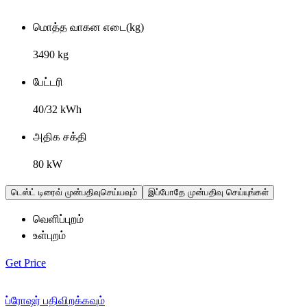
மொத்த வாகன எடை(kg)
3490 kg
பேட்டரி
40/32 kWh
அதிக சக்தி
80 kW
டெஸ்ட் டிரைவ் முன்பதிவுசெய்யவும்
இப்போதே முன்பதிவு செய்யுங்கள்
வெளிப்புறம்
உள்புறம்
Get Price
ப்ரோஷர் பதிவிறக்கவும்