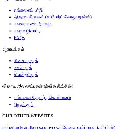
எங்களைப் பற்றி
ஆதரவு தீர்வுகள் (சப்போர்ட் சொலூஷன்ஸ்)
டீலரை கண்டறியவும்
டீலர் வழிகாட்டி
FAQs
ஆராயுங்கள்
மின்சார டிரக்
டீசல் டிரக்
சிஎன்ஜி டிரக்
விரைவு இணைப்புகள் (க்விக் லிங்க்ஸ்)
எங்களை தொடர்பு கொள்ளவும்
நியூஸ் ரூம்
OUR OTHER WEBSITES
eichertrucksandbuses.com
vecv.in
வேலைவாய்ப்புகள் (கரியர்ஸ்)