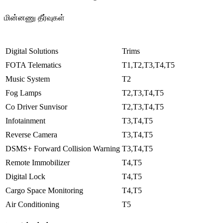
மின்னணு தீர்வுகள்
Digital Solutions
Trims
FOTA Telematics
T1,T2,T3,T4,T5
Music System
T2
Fog Lamps
T2,T3,T4,T5
Co Driver Sunvisor
T2,T3,T4,T5
Infotainment
T3,T4,T5
Reverse Camera
T3,T4,T5
DSMS+ Forward Collision Warning
T3,T4,T5
Remote Immobilizer
T4,T5
Digital Lock
T4,T5
Cargo Space Monitoring
T4,T5
Air Conditioning
T5