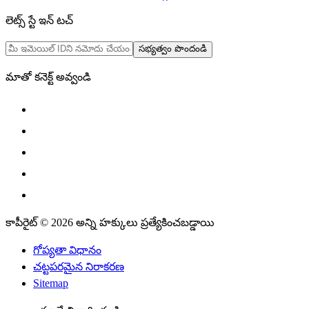
లెట్స్ స్టే ఇన్ టచ్
సభ్యత్వం పొందండి
మాతో కనెక్ట్ అవ్వండి
కాపీరైట్ © 2026 అన్ని హక్కులు ప్రత్యేకించబడ్డాయి
గోప్యతా విధానం
చట్టపరమైన నిరాకరణ
Sitemap