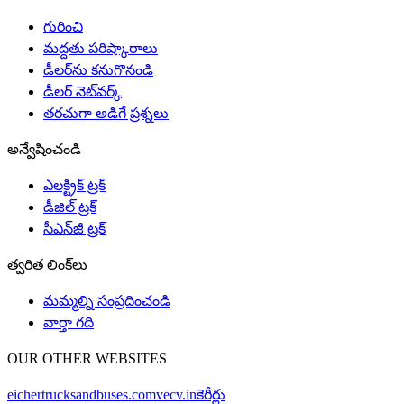
గురించి
మద్దతు పరిష్కారాలు
డీలర్‌ను కనుగొనండి
డీలర్ నెట్‌వర్క్
తరచుగా అడిగే ప్రశ్నలు
అన్వేషించండి
ఎలక్ట్రిక్ ట్రక్
డీజిల్ ట్రక్
సీఎన్‌జీ ట్రక్
త్వరిత లింక్‌లు
మమ్మల్ని సంప్రదించండి
వార్తా గది
OUR OTHER WEBSITES
eichertrucksandbuses.com
vecv.in
కెరీర్లు