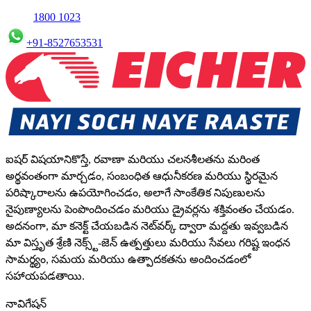
1800 1023
+91-8527653531
ఐషర్ విషయానికొస్తే, రవాణా మరియు చలనశీలతను మరింత
అర్థవంతంగా మార్చడం, సంబంధిత ఆధునీకరణ మరియు స్థిరమైన
పరిష్కారాలను ఉపయోగించడం, అలాగే సాంకేతిక నిపుణులను
నైపుణ్యాలను పెంపొందించడం మరియు డ్రైవర్లను శక్తివంతం చేయడం.
అదనంగా, మా కనెక్ట్ చేయబడిన నెట్‌వర్క్ ద్వారా మద్దతు ఇవ్వబడిన
మా విస్తృత శ్రేణి నెక్స్ట్-జెన్ ఉత్పత్తులు మరియు సేవలు గరిష్ట ఇంధన
సామర్థ్యం, సమయ మరియు ఉత్పాదకతను అందించడంలో
సహాయపడతాయి.
నావిగేషన్