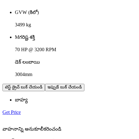
GVW (కిలో)
3499 kg
Mగరిష్ట శక్తి
70 HP @ 3200 RPM
డెక్ లంబాయి
3004mm
టెస్ట్ డ్రైవ్ బుక్ చేయండి
ఇప్పుడే బుక్ చేయండి
బాహ్య
Get Price
వాహనాన్ని అనుకూలీకరించండి