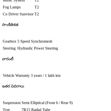
Music System
T2
Fog Lamps
T2
Co Driver Sunvisor
T2
సాంకేతికత
Gearbox
5 Speed Synchromesh
Steering
Hydraulic Power Steering
వారంటీ
Vehicle Warranty
3 years / 1 lakh km
ఇతర వివరాలు
Suspension
Semi Elliptical (Front 6 / Rear 9)
Tyre
7R15 Radial Tube