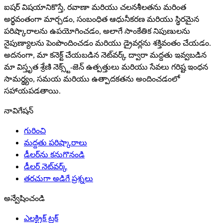
ఐషర్ విషయానికొస్తే, రవాణా మరియు చలనశీలతను మరింత
అర్థవంతంగా మార్చడం, సంబంధిత ఆధునీకరణ మరియు స్థిరమైన
పరిష్కారాలను ఉపయోగించడం, అలాగే సాంకేతిక నిపుణులను
నైపుణ్యాలను పెంపొందించడం మరియు డ్రైవర్లను శక్తివంతం చేయడం.
అదనంగా, మా కనెక్ట్ చేయబడిన నెట్‌వర్క్ ద్వారా మద్దతు ఇవ్వబడిన
మా విస్తృత శ్రేణి నెక్స్ట్-జెన్ ఉత్పత్తులు మరియు సేవలు గరిష్ట ఇంధన
సామర్థ్యం, సమయ మరియు ఉత్పాదకతను అందించడంలో
సహాయపడతాయి.
నావిగేషన్
గురించి
మద్దతు పరిష్కారాలు
డీలర్‌ను కనుగొనండి
డీలర్ నెట్‌వర్క్
తరచుగా అడిగే ప్రశ్నలు
అన్వేషించండి
ఎలక్ట్రిక్ ట్రక్