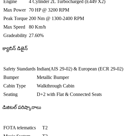
Engine
4 Cylinder 2L Turbocharged (E449 X2)
Max Power
70 HP @ 3200 RPM
Peak Torque
200 Nm @ 1300-2400 RPM
Max Speed
80 Km/h
Gradeability
27.60%
క్యాబిన్ డిజైన్
Safety Standards
Indian(AIS 29-02) & European (ECR 29-02)
Bumper
Metallic Bumper
Cabin Type
Walkthrough Cabin
Seating
D+2 with Flat & Connected Seats
డిజిటల్ పరిష్కారాలు
FOTA telematics
T2