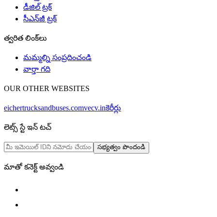
డీజిల్ ట్రక్
సీఎన్‌జీ ట్రక్
త్వరిత లింక్‌లు
మమ్మల్ని సంప్రదించండి
వార్తా గది
OUR OTHER WEBSITES
eichertrucksandbuses.com
vecv.in
కెరీర్లు
లెట్స్ స్టే ఇన్ టచ్
సభ్యత్వం పొందండి
మాతో కనెక్ట్ అవ్వండి