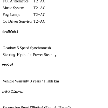
FOTA telematics
T2+AC
Music System
T2+AC
Fog Lamps
T2+AC
Co Driver Sunvisor
T2+AC
సాంకేతికత
Gearbox
5 Speed Synchromesh
Steering
Hydraulic Power Steering
వారంటీ
Vehicle Warranty
3 years / 1 lakh km
ఇతర వివరాలు
Suspension
Semi Elliptical (Front 6 / Rear 9)