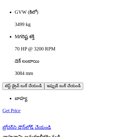
GVW (కిలో)
3499 kg
Mగరిష్ట శక్తి
70 HP @ 3200 RPM
డెక్ లంబాయి
3084 mm
టెస్ట్ డ్రైవ్ బుక్ చేయండి
ఇప్పుడే బుక్ చేయండి
బాహ్య
Get Price
బ్రోచర్‌ని డౌన్‌లోడ్ చేయండి
వాహనాన్ని అనుకూలీకరించండి