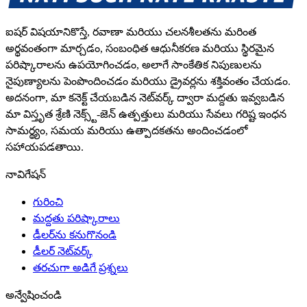
ఐషర్ విషయానికొస్తే, రవాణా మరియు చలనశీలతను మరింత
అర్థవంతంగా మార్చడం, సంబంధిత ఆధునీకరణ మరియు స్థిరమైన
పరిష్కారాలను ఉపయోగించడం, అలాగే సాంకేతిక నిపుణులను
నైపుణ్యాలను పెంపొందించడం మరియు డ్రైవర్లను శక్తివంతం చేయడం.
అదనంగా, మా కనెక్ట్ చేయబడిన నెట్‌వర్క్ ద్వారా మద్దతు ఇవ్వబడిన
మా విస్తృత శ్రేణి నెక్స్ట్-జెన్ ఉత్పత్తులు మరియు సేవలు గరిష్ట ఇంధన
సామర్థ్యం, సమయ మరియు ఉత్పాదకతను అందించడంలో
సహాయపడతాయి.
నావిగేషన్
గురించి
మద్దతు పరిష్కారాలు
డీలర్‌ను కనుగొనండి
డీలర్ నెట్‌వర్క్
తరచుగా అడిగే ప్రశ్నలు
అన్వేషించండి