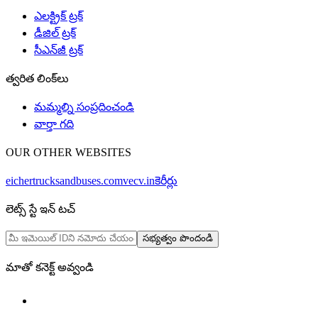
ఎలక్ట్రిక్ ట్రక్
డీజిల్ ట్రక్
సీఎన్‌జీ ట్రక్
త్వరిత లింక్‌లు
మమ్మల్ని సంప్రదించండి
వార్తా గది
OUR OTHER WEBSITES
eichertrucksandbuses.com
vecv.in
కెరీర్లు
లెట్స్ స్టే ఇన్ టచ్
సభ్యత్వం పొందండి
మాతో కనెక్ట్ అవ్వండి