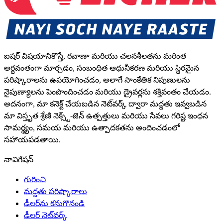
ఐషర్ విషయానికొస్తే, రవాణా మరియు చలనశీలతను మరింత
అర్థవంతంగా మార్చడం, సంబంధిత ఆధునీకరణ మరియు స్థిరమైన
పరిష్కారాలను ఉపయోగించడం, అలాగే సాంకేతిక నిపుణులను
నైపుణ్యాలను పెంపొందించడం మరియు డ్రైవర్లను శక్తివంతం చేయడం.
అదనంగా, మా కనెక్ట్ చేయబడిన నెట్‌వర్క్ ద్వారా మద్దతు ఇవ్వబడిన
మా విస్తృత శ్రేణి నెక్స్ట్-జెన్ ఉత్పత్తులు మరియు సేవలు గరిష్ట ఇంధన
సామర్థ్యం, సమయ మరియు ఉత్పాదకతను అందించడంలో
సహాయపడతాయి.
నావిగేషన్
గురించి
మద్దతు పరిష్కారాలు
డీలర్‌ను కనుగొనండి
డీలర్ నెట్‌వర్క్