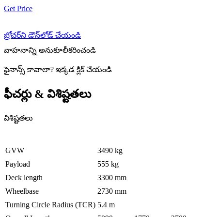
Get Price
బ్రోచర్‌ని డౌన్‌లోడ్ చేయండి
వాహనాన్ని అనుకూలీకరించండి
ఫైనాన్స్ కావాలా
?
ఇక్కడ క్లిక్ చేయండి
ఫీచర్లు & విశిష్టతలు
విశిష్టతలు
GVW
3490 kg
Payload
555 kg
Deck length
3300 mm
Wheelbase
2730 mm
Turning Circle Radius (TCR)
5.4 m