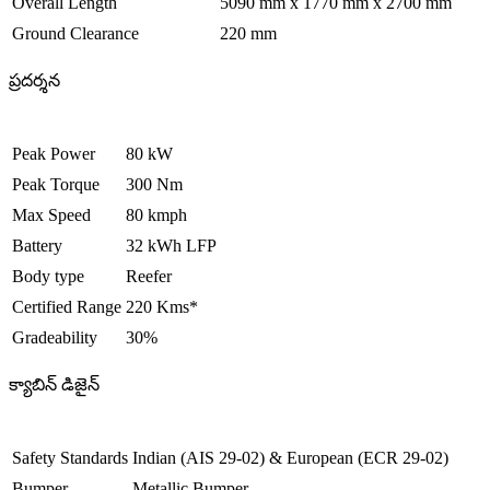
Overall Length
5090 mm x 1770 mm x 2700 mm
Ground Clearance
220 mm
ప్రదర్శన
Peak Power
80 kW
Peak Torque
300 Nm
Max Speed
80 kmph
Battery
32 kWh LFP
Body type
Reefer
Certified Range
220 Kms*
Gradeability
30%
క్యాబిన్ డిజైన్
Safety Standards
Indian (AIS 29-02) & European (ECR 29-02)
Bumper
Metallic Bumper