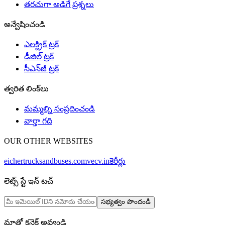
తరచుగా అడిగే ప్రశ్నలు
అన్వేషించండి
ఎలక్ట్రిక్ ట్రక్
డీజిల్ ట్రక్
సీఎన్‌జీ ట్రక్
త్వరిత లింక్‌లు
మమ్మల్ని సంప్రదించండి
వార్తా గది
OUR OTHER WEBSITES
eichertrucksandbuses.com
vecv.in
కెరీర్లు
లెట్స్ స్టే ఇన్ టచ్
సభ్యత్వం పొందండి
మాతో కనెక్ట్ అవ్వండి