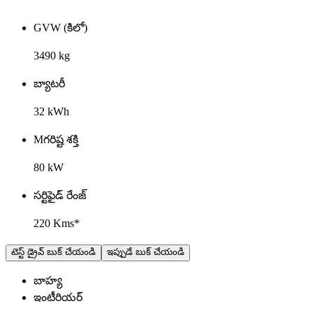
GVW (కిలో)
3490 kg
బ్యాటరీ
32 kWh
Mగరిష్ట శక్తి
80 kW
సర్టిఫైడ్ రేంజ్
220 Kms*
టెస్ట్ డ్రైవ్ బుక్ చేయండి
ఇప్పుడే బుక్ చేయండి
బాహ్య
ఇంటీరియర్