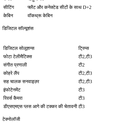
सीटिंग
फ्लैट और कनेक्टेड सीटों के साथ D+2
केबिन
वॉकथ्रू केबिन
डिजिटल सॉल्यूशंस
डिजिटल सोलूशन्स
ट्रिम्स
फोटा टेलीमैटिक्स
टी2,टी3
संगीत प्रणाली
टी2
कोहरे लैंप
टी2,टी3
सह चालक सनवाइज़र
टी2,टी3
इंफोटेनमेंट
टी3
रिवर्स कैमरा
टी3
डीएसएमएस प्लस आगे की टक्कर की चेतावनी
टी3
टेक्नोलॉजी