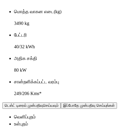
மொத்த வாகன எடை(kg)
3490 kg
பேட்டரி
40/32 kWh
அதிக சக்தி
80 kW
சான்றளிக்கப்பட்ட வரம்பு
249/206 Kms*
டெஸ்ட் டிரைவ் முன்பதிவுசெய்யவும்
இப்போதே முன்பதிவு செய்யுங்கள்
வெளிப்புறம்
உள்புறம்