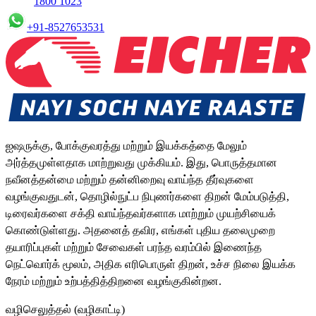
1800 1023
+91-8527653531
ஐஷருக்கு, போக்குவரத்து மற்றும் இயக்கத்தை மேலும்
அர்த்தமுள்ளதாக மாற்றுவது முக்கியம். இது, பொருத்தமான
நவீனத்தன்மை மற்றும் தன்னிறைவு வாய்ந்த தீர்வுகளை
வழங்குவதுடன், தொழில்நுட்ப நிபுணர்களை திறன் மேம்படுத்தி,
டிரைவர்களை சக்தி வாய்ந்தவர்களாக மாற்றும் முயற்சியைக்
கொண்டுள்ளது. அதனைத் தவிர, எங்கள் புதிய தலைமுறை
தயாரிப்புகள் மற்றும் சேவைகள் பரந்த வரம்பில் இணைந்த
நெட்வொர்க் மூலம், அதிக எரிபொருள் திறன், உச்ச நிலை இயக்க
நேரம் மற்றும் உற்பத்தித்திறனை வழங்குகின்றன.
வழிசெலுத்தல் (வழிகாட்டி)