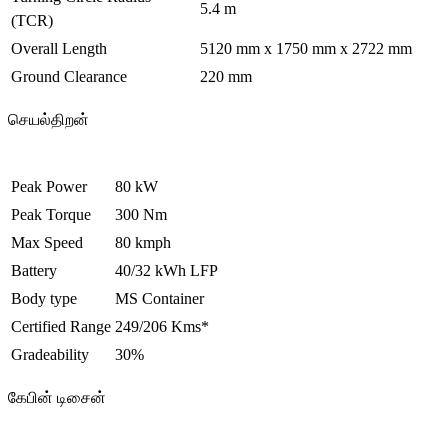
5.4 m
(TCR)
Overall Length
5120 mm x 1750 mm x 2722 mm
Ground Clearance
220 mm
செயல்திறன்
Peak Power
80 kW
Peak Torque
300 Nm
Max Speed
80 kmph
Battery
40/32 kWh LFP
Body type
MS Container
Certified Range
249/206 Kms*
Gradeability
30%
கேபின் டிசைன்