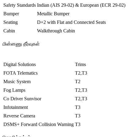
Safety Standards
Indian (AIS 29-02) & European (ECR 29-02)
Bumper
Metallic Bumper
Seating
D+2 with Flat and Connected Seats
Cabin
Walkthrough Cabin
மின்னணு தீர்வுகள்
Digital Solutions
Trims
FOTA Telematics
T2,T3
Music System
T2
Fog Lamps
T2,T3
Co Driver Sunvisor
T2,T3
Infotainment
T3
Reverse Camera
T3
DSMS+ Forward Collision Warning
T3