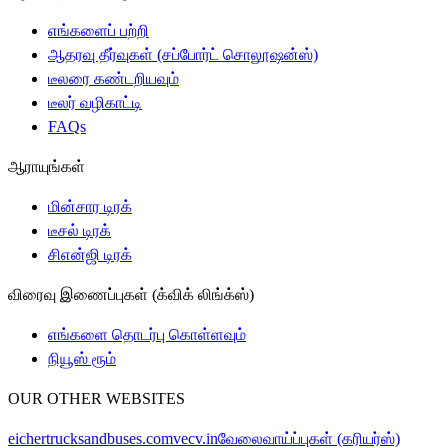
எங்களைப் பற்றி
ஆதரவு தீர்வுகள் (சப்போர்ட் சொலூஷன்ஸ்)
டீலரை கண்டறியவும்
டீலர் வழிகாட்டி
FAQs
ஆராயுங்கள்
மின்சார டிரக்
டீசல் டிரக்
சிஎன்ஜி டிரக்
விரைவு இணைப்புகள் (க்விக் லிங்க்ஸ்)
எங்களை தொடர்பு கொள்ளவும்
நியூஸ் ரூம்
OUR OTHER WEBSITES
eichertrucksandbuses.com
vecv.in
வேலைவாய்ப்புகள் (கரியர்ஸ்)