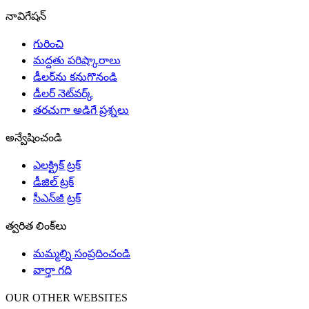
నావిగేషన్
గురించి
మద్దతు పరిష్కారాలు
డీలర్‌ను కనుగొనండి
డీలర్ నెట్‌వర్క్
తరచుగా అడిగే ప్రశ్నలు
అన్వేషించండి
ఎలక్ట్రిక్ ట్రక్
డీజిల్ ట్రక్
సీఎన్‌జీ ట్రక్
త్వరిత లింక్‌లు
మమ్మల్ని సంప్రదించండి
వార్తా గది
OUR OTHER WEBSITES