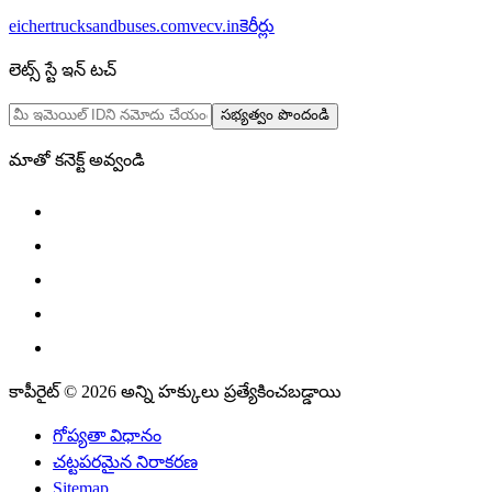
eichertrucksandbuses.com
vecv.in
కెరీర్లు
లెట్స్ స్టే ఇన్ టచ్
సభ్యత్వం పొందండి
మాతో కనెక్ట్ అవ్వండి
కాపీరైట్ © 2026 అన్ని హక్కులు ప్రత్యేకించబడ్డాయి
గోప్యతా విధానం
చట్టపరమైన నిరాకరణ
Sitemap