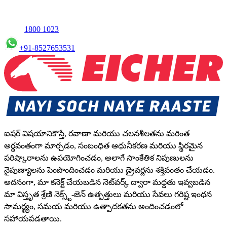
1800 1023
+91-8527653531
ఐషర్ విషయానికొస్తే, రవాణా మరియు చలనశీలతను మరింత
అర్థవంతంగా మార్చడం, సంబంధిత ఆధునీకరణ మరియు స్థిరమైన
పరిష్కారాలను ఉపయోగించడం, అలాగే సాంకేతిక నిపుణులను
నైపుణ్యాలను పెంపొందించడం మరియు డ్రైవర్లను శక్తివంతం చేయడం.
అదనంగా, మా కనెక్ట్ చేయబడిన నెట్‌వర్క్ ద్వారా మద్దతు ఇవ్వబడిన
మా విస్తృత శ్రేణి నెక్స్ట్-జెన్ ఉత్పత్తులు మరియు సేవలు గరిష్ట ఇంధన
సామర్థ్యం, సమయ మరియు ఉత్పాదకతను అందించడంలో
సహాయపడతాయి.